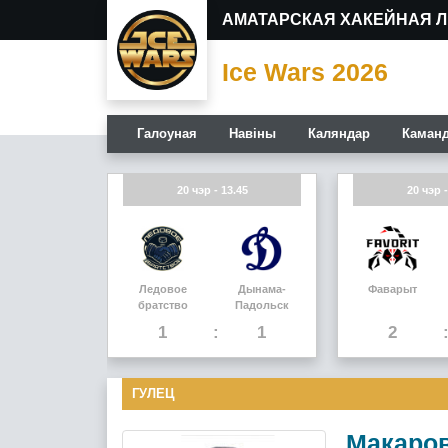
АМАТАРСКАЯ ХАКЕЙНАЯ Л
Ice Wars 2026
Галоуная
Навiны
Каляндар
Каман
20 чэр - 13.45
20 чэр -
Ледовое
Дынама-
Фаварыт
братство
Падольск
1
1
2
ГУЛЕЦ
Макаро