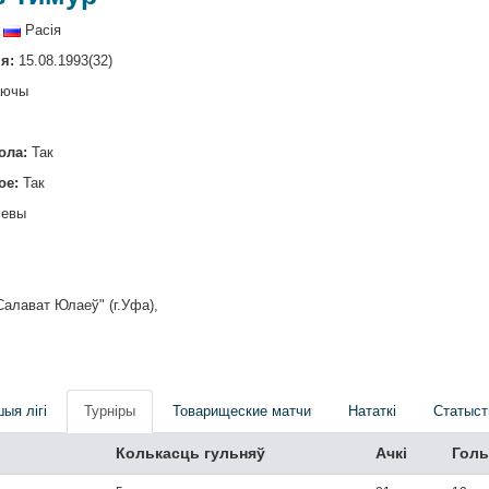
Расія
я:
15.08.1993(32)
аючы
ола:
Так
ое:
Так
евы
алават Юлаеў" (г.Уфа),
шыя лігі
Турніры
Товарищеские матчи
Нататкі
Статыст
Колькасць гульняў
Ачкi
Гол