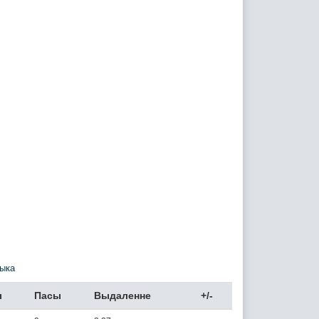
ыка
ы
Пасы
Выдаленне
+/-