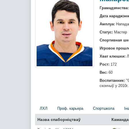
Грамадзянства:
Дата нараджэнн
Амплуа:
Напад
Статус:
Мастер
Спортивная шк
Игровое прошл
Хват клюшки:
Л
Рост:
172
Вес:
60
Воспитанник:
"С
скончыў у 2010г.
ЛХЛ
Проф. карьера
Спортшкола
Iн
Назва спаборніцтваў
Каманда