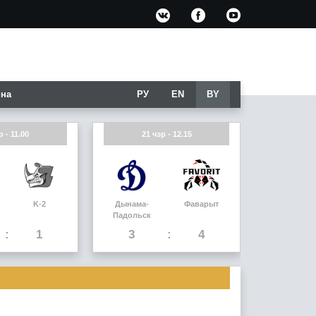
на
РУ
EN
BY
р - 11.00
21 чэр - 12.15
K-2
Дынама-
Фаварыт
Падольск
1
3
4