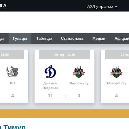
IГА
АХЛ у краiнах
ды
Гульцы
Таблiцы
Статыстыка
Медыя
Афiцый
 15.00
20 чэр - 16.15
21 чэ
K-2
Дынама-
Moscow city
Moscow city
Падольск
4
11
0
4
в Тимур